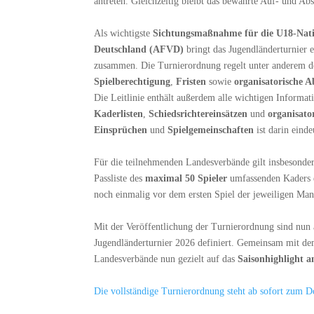
antreten. Gleichzeitig bleibt das bewährte Auf- und A
Als wichtigste
Sichtungsmaßnahme für die U18-Nati
Deutschland (AFVD)
bringt das Jugendländerturnier 
zusammen. Die Turnierordnung regelt unter anderem 
Spielberechtigung
,
Fristen
sowie
organisatorische A
Die Leitlinie enthält außerdem alle wichtigen Informa
Kaderlisten
,
Schiedsrichtereinsätzen
und
organisato
Einsprüchen
und
Spielgemeinschaften
ist darin einde
Für die teilnehmenden Landesverbände gilt insbesondere
Passliste des
maximal 50 Spieler
umfassenden Kaders e
noch einmalig vor dem ersten Spiel der jeweiligen Man
Mit der Veröffentlichung der Turnierordnung sind nun
Jugendländerturnier 2026 definiert. Gemeinsam mit dem
Landesverbände nun gezielt auf das
Saisonhighlight 
Die vollständige Turnierordnung steht ab sofort zum D