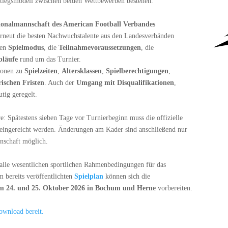
bstiegsmodell zwischen beiden Wettbewerben bestehen.
onalmannschaft des American Football Verbandes
erneut die besten Nachwuchstalente aus den Landesverbänden
den
Spielmodus
, die
Teilnahmevoraussetzungen
, die
bläufe
rund um das Turnier.
tionen zu
Spielzeiten
,
Altersklassen
,
Spielberechtigungen
,
rischen Fristen
. Auch der
Umgang mit Disqualifikationen
,
utig geregelt.
: Spätestens sieben Tage vor Turnierbeginn muss die offizielle
ingereicht werden. Änderungen am Kader sind anschließend nur
nschaft möglich.
 alle wesentlichen sportlichen Rahmenbedingungen für das
 bereits veröffentlichten
Spielplan
können sich die
am 24. und 25. Oktober 2026 in Bochum und Herne
vorbereiten.
ownload bereit.