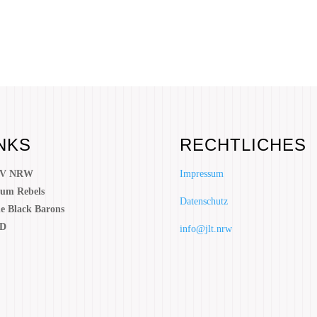
NKS
RECHTLICHES
V NRW
Impressum
um Rebels
Datenschutz
e Black Barons
D
info@jlt.nrw