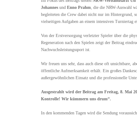
Im Fokus des Beitrags stehen
NRW-Verbandsarzt Uli
Johannes
und
Enno Prahm
, die die NRW-Auswahl wä
begleiteten die Crew dabei nicht nur im Hintergrund, 
vielseitigen Aufgaben an einem intensiven Turniertag 
Von der Erstversorgung verletzter Spieler über die phy
Regeneration nach den Spielen zeigt der Beitrag eindr
Nachwuchsleistungssport ist.
Wir freuen uns sehr, dass auch diese oft unsichtbare, 
öffentliche Aufmerksamkeit erhält. Ein großes Dankesc
außergewöhnlichen Einsatz und die professionelle Unter
Ausgestrahlt wird der Beitrag am Freitag, 8. Mai 
Kontrolle! Wir kümmern uns drum“.
In den kommenden Tagen wird die Sendung voraussich