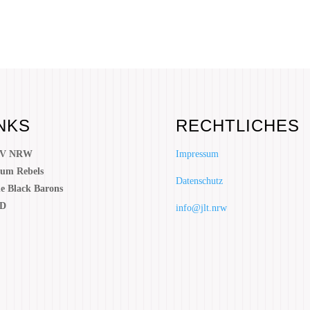
NKS
RECHTLICHES
V NRW
Impressum
um Rebels
Datenschutz
e Black Barons
D
info@jlt.nrw