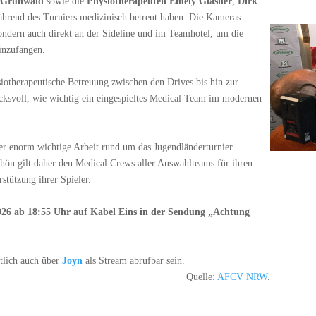
 Grünwald
sowie die
Physiotherapeuten Emely Glasner
,
Dirk
hrend des Turniers medizinisch betreut haben. Die Kameras
sondern auch direkt an der Sideline und im Teamhotel, um die
einzufangen.
siotherapeutische Betreuung zwischen den Drives bis hin zur
ucksvoll, wie wichtig ein eingespieltes Medical Team im modernen
aber enorm wichtige Arbeit rund um das Jugendländerturnier
hön gilt daher den Medical Crews aller Auswahlteams für ihren
stützung ihrer Spieler.
2026 ab 18:55 Uhr auf Kabel Eins in der Sendung „Achtung
tlich auch über
Joyn
als Stream abrufbar sein.
Quelle:
AFCV NRW
.